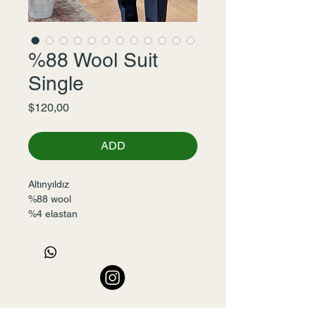
%88 Wool Suit
Single
Fiyat
$120,00
ADD
Altınyıldız 
%88 wool 
%4 elastan 
%8 poly
48-50-52-54-56-58
Seri 6-7
+90 532 456 22 00