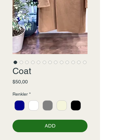
Coat
Fiyat
$50,00
Renkler
*
ADD