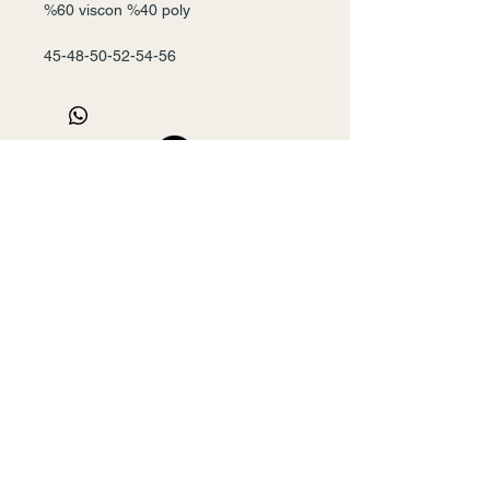
%60 viscon %40 poly
45-48-50-52-54-56
Seri -6
+90 532 456 22 00
mslmyxl@gmail.com
Ateş Çarşısı, Mehmet Nesih Özmen, Savaş
Caddesi, Güngören/Merter/İstanbul, Türkiye
NAME
*
E-MAIL
*
PHONE
*