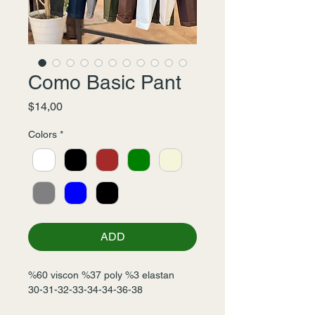
Como Basic Pant
Fiyat
$14,00
Colors
*
ADD
%60 viscon %37 poly %3 elastan
30-31-32-33-34-34-36-38