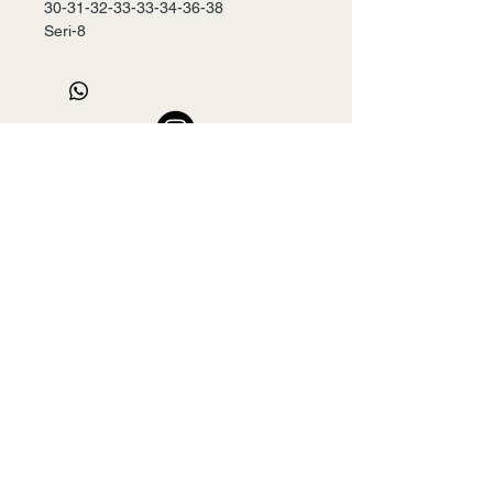
30-31-32-33-33-34-36-38
Seri-8
+90 532 456 22 00
mslmyxl@gmail.com
Ateş Çarşısı, Mehmet Nesih Özmen, Savaş
Caddesi, Güngören/Merter/İstanbul, Türkiye
NAME
*
E-MAIL
*
PHONE
*