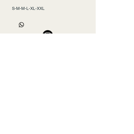
S-M-M-L-XL-XXL
Seri-6
+90 532 456 22 00
mslmyxl@gmail.com
Ateş Çarşısı, Mehmet Nesih Özmen, Savaş
Caddesi, Güngören/Merter/İstanbul, Türkiye
NAME
*
E-MAIL
*
PHONE
*