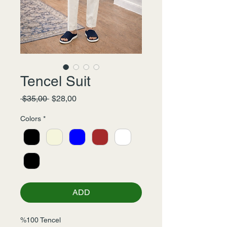
Tencel Suit
Normal
İndirimli
 $35,00 
$28,00
Fiyat
Fiyat
Colors
*
ADD
%100 Tencel