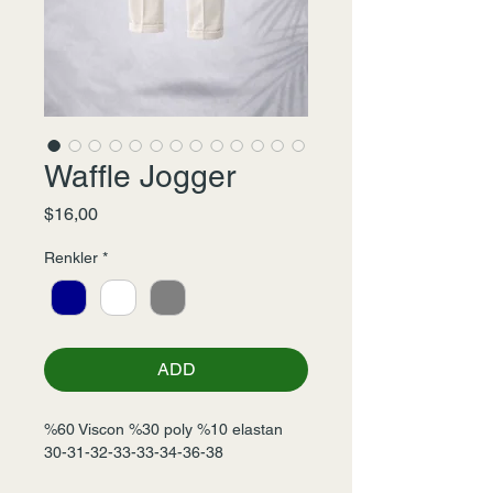
Waffle Jogger
Fiyat
$16,00
Renkler
*
ADD
%60 Viscon %30 poly %10 elastan
30-31-32-33-33-34-36-38