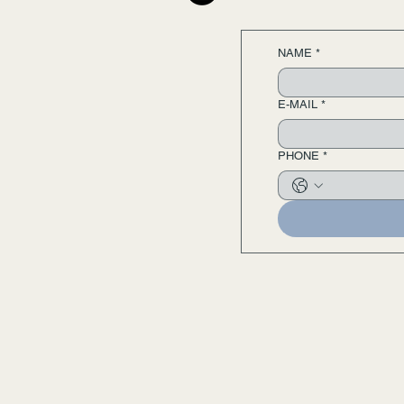
NAME
*
E-MAIL
*
PHONE
*