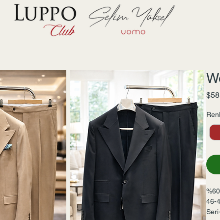
Wo
$58
Renk
%60
46-
Seri