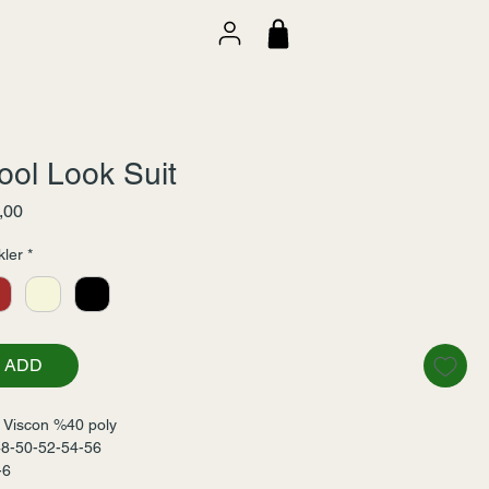
ol Look Suit
Fiyat
,00
ler
*
ADD
 Viscon %40 poly
48-50-52-54-56
-6